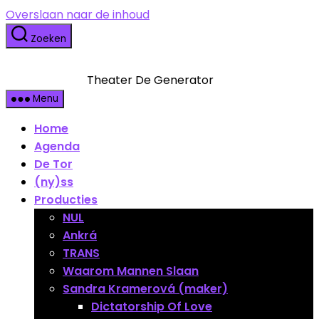
Overslaan naar de inhoud
Zoeken
Theater De Generator
Menu
Home
Agenda
De Tor
(ny)ss
Producties
NUL
Ankrá
TRANS
Waarom Mannen Slaan
Sandra Kramerová (maker)
Dictatorship Of Love