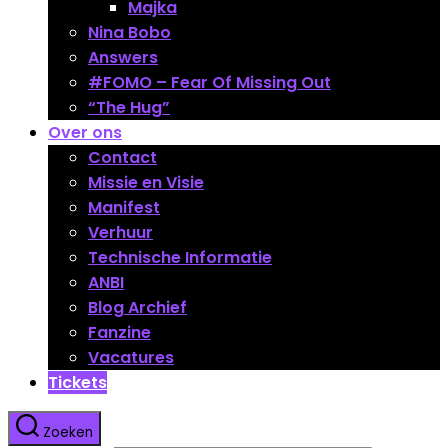
Majka
Nina Bobo
Answers
#FOMO – Fear Of Missing Out
“The Hug”
Over ons
Contact
Missie en Visie
Manifest
Verhuur
Technische Informatie
ANBI
Blog Archief
Fanzine
Vacatures
Tickets
Zoeken