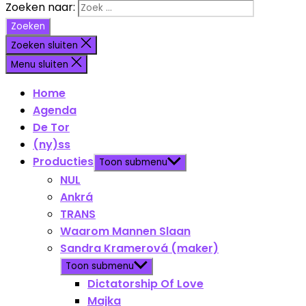
Zoeken naar:
Zoeken sluiten
Menu sluiten
Home
Agenda
De Tor
(ny)ss
Producties
Toon submenu
NUL
Ankrá
TRANS
Waarom Mannen Slaan
Sandra Kramerová (maker)
Toon submenu
Dictatorship Of Love
Majka